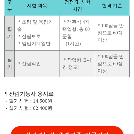
구
검정 및 시험
시험 과목
합격 기준
분
시간
* 조림 및 육림기
* 객관식 4지
* 100점을 만
필
술
택일형, 총 60
점으로 60점
기
* 산림보호
문항
이상
* 임업기계일반
(1시간)
* 100점을 만
실
* 작업형 (2시
* 산림작업
점으로 60점
기
간 정도)
이상
¶ 산림기능사 응시료
- 필기시험 : 14,500원
- 실기시험 : 62,400원